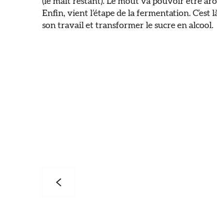
(le malt restant). Le moût va pouvoir être ar
Enfin, vient l’étape de la fermentation. C’est l
son travail et transformer le sucre en alcool.