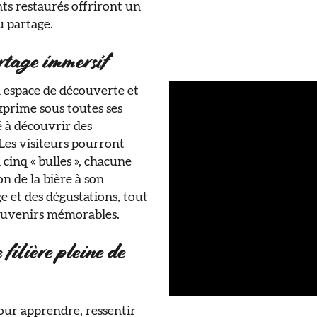
nts restaurés offriront un
 partage. ​
artage immersif
n espace de découverte et
exprime sous toutes ses
é à découvrir des
 ​Les visiteurs pourront
 cinq « bulles », chacune
on de la bière à son
ge et des dégustations, tout
souvenirs mémorables. ​
 filière pleine de
pour apprendre, ressentir