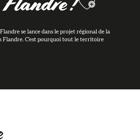
Ajouter 
 Flandre !
Flandre se lance dans le projet régional de la
n Flandre. C’est pourquoi tout le territoire
e