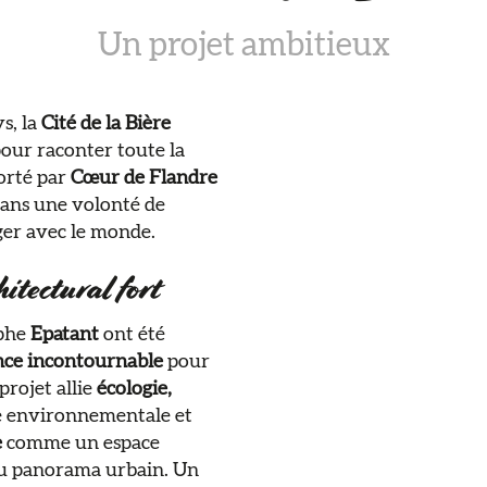
Un projet ambitieux
ys, la
Cité de la Bière
 pour raconter toute la
orté par
Cœur de Flandre
t dans une volonté de
er avec le monde. ​
hitectural fort
aphe
Epatant
ont été
nce incontournable
pour
projet allie
écologie,
e environnementale et
e
comme un espace
 au panorama urbain. Un