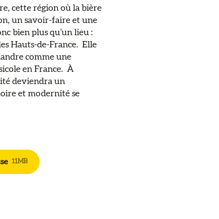
dre, cette région où la bière
ion, un savoir-faire et une
nc bien plus qu’un lieu :
es Hauts-de-France. ​ Elle
a Flandre comme une
cole en France. ​ À
 Cité deviendra un
oire et modernité se
sse
11MB