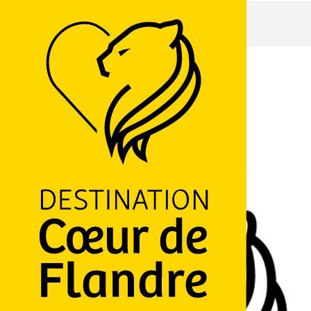
Accueil
Aire ludique Le labyrinthe 3D
Aire ludique Le labyrinthe 3D
MUSÉES ET LIEUX DE VISITES
Chemin des Loups, 59299 Boeschepe
M'y rendre
Ajouter aux favoris
Partager
LOGO