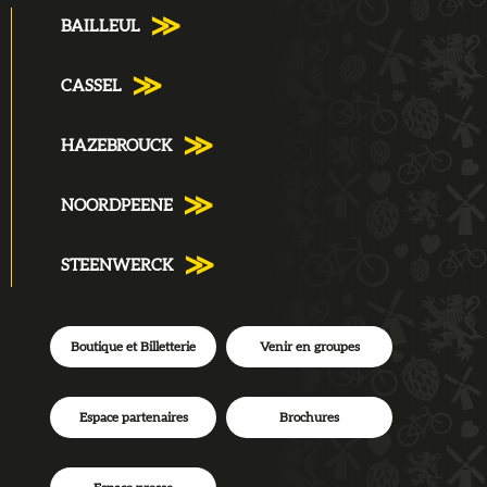
BAILLEUL
CASSEL
HAZEBROUCK
NOORDPEENE
STEENWERCK
Boutique et Billetterie
Venir en groupes
Espace partenaires
Brochures